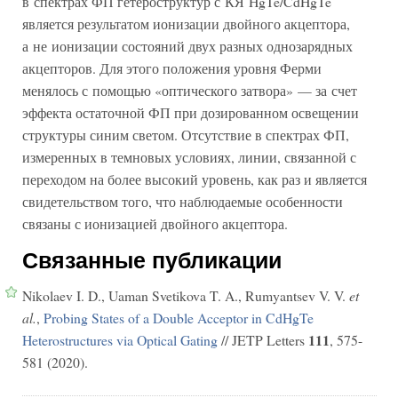
в спектрах ФП гетероструктур с КЯ HgTe/CdHgTe
является результатом ионизации двойного акцептора,
а не ионизации состояний двух разных однозарядных
акцепторов. Для этого положения уровня Ферми
менялось с помощью «оптического затвора» — за счет
эффекта остаточной ФП при дозированном освещении
структуры синим светом. Отсутствие в спектрах ФП,
измеренных в темновых условиях, линии, связанной с
переходом на более высокий уровень, как раз и является
свидетельством того, что наблюдаемые особенности
связаны с ионизацией двойного акцептора.
Связанные публикации
Nikolaev I. D., Uaman Svetikova T. A., Rumyantsev V. V.
et
al.
,
Probing States of a Double Acceptor in CdHgTe
111
Heterostructures via Optical Gating
// JETP Letters
, 575-
581 (2020).