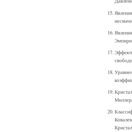
Давлени
Явления
несмачи
Явления
Эмпирич
Эффекти
свободн
Уравнен
коэффиц
Кристал
Миллера
Классиф
Ковален
Кристал