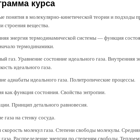
грамма курса
е понятия в молекулярно-кинетической теории и подходы п
и строения вещества.
няя энергия термодинамической системы — функция состоя
начало термодинамики.
ый газ. Уравнение состояние идеального газа. Внутренняя э
кость идеального газа.
ие адиабаты идеального газа. Политропические процессы.
я как функция состояния. Свойства энтропии.
ции. Принцип детального равновесия.
е газа на стенку сосуда.
 скорость молекул газа. Степени свободы молекулы. Средня
 газа. Распределение энергии по степеням свободы. Теплоемк