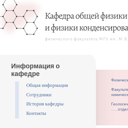
Информация о
кафедре
Физическ
Общая информация
Факульт
Сотрудники
химичес
История кафедры
Геологич
отде
Контакты