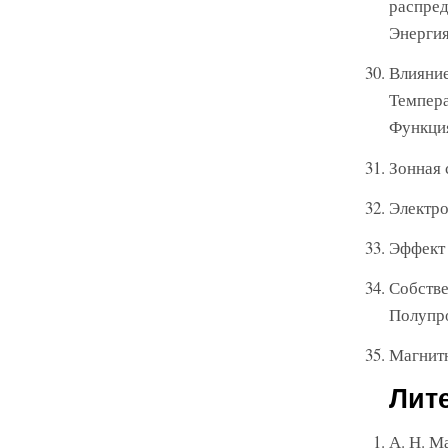
распред
Энергия
Влияние
Темпера
Функция
Зонная 
Электро
Эффект 
Собств
Полупро
Магнитн
Лит
А. Н. М