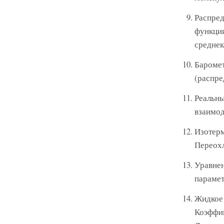
Распред
функции
среднек
Баромет
(распре
Реальны
взаимод
Изотерм
Переохл
Уравнен
парамет
Жидкое 
Коэффиц