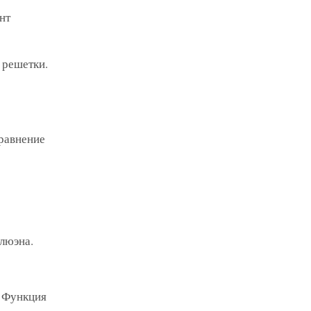
нт
 решетки.
равнение
люэна.
. Функция