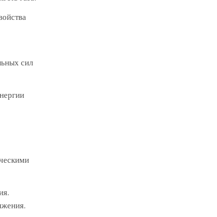
войства
льных сил
энергии
.
ическими
ия.
яжения.