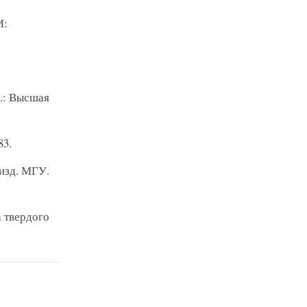
М:
М.: Высшая
83.
 изд. МГУ.
а твердого