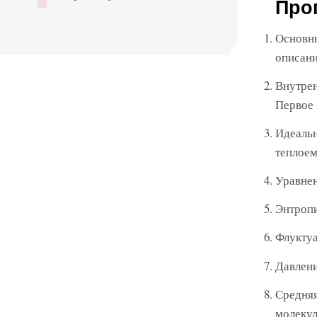
Про
Основны
описани
Внутрен
Первое 
Идеальн
теплоем
Уравнен
Энтропи
Флуктуа
Давлени
Средняя
молекул