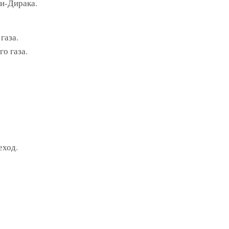
и-Дирака.
газа.
о газа.
еход.