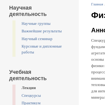
Главная
Научная
Фи
деятельность
Научные группы
Анн
Важнейшие результаты
Научный семинар
Спецкур
Курсовые и дипломные
фундаме
работы
агрегат
основы 
физики 
процесс
Учебная
внимани
деятельность
тепловы
Лекции
для инт
Спецкурсы
минерал
Практикум