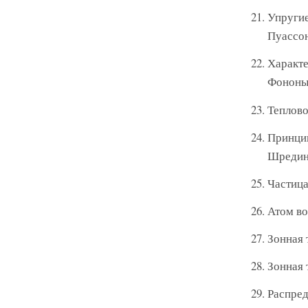
Упругие
Пуассон
Характе
Фононы.
Теплово
Принцип
Шрединг
Частица
Атом во
Зонная 
Зонная 
Распред