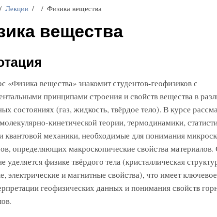
Лекции
Физика вещества
зика вещества
отация
с «Физика вещества» знакомит студентов-геофизиков с
нтальными принципами строения и свойств вещества в раз
ных состояниях (газ, жидкость, твёрдое тело). В курсе расс
молекулярно-кинетической теории, термодинамики, статист
и квантовой механики, необходимые для понимания микрос
ов, определяющих макроскопические свойства материалов.
е уделяется физике твёрдого тела (кристаллическая структур
е, электрические и магнитные свойства), что имеет ключевое
ерпретации геофизических данных и понимания свойств гор
ов.