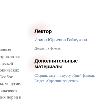
Лектор
Ирина Юрьевна Гайдукова
Доцент, к.ф.-м.н.
личных
матриваются
Дополнительные
ической
материалы
копических
Сборник задач по курсу общей физики.
 Особое
Раздел «Строение вещества»
а, упругие,
 значение
ных пород и