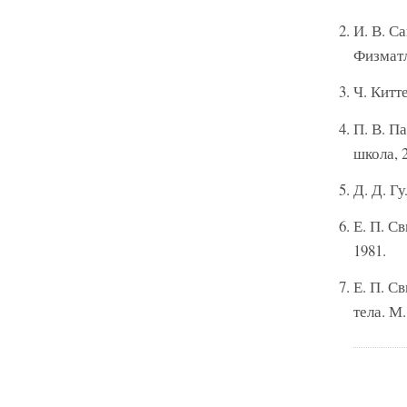
И. В. С
Физматл
Ч. Китт
П. В. П
школа, 2
Д. Д. Г
Е. П. С
1981.
Е. П. С
тела. М.