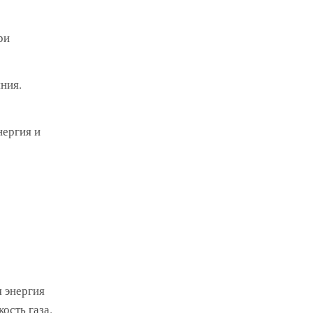
ри
ния.
нергия и
я энергия
ость газа.