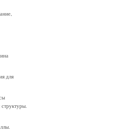
ание,
лина
ия для
сы
 структуры.
ллы.