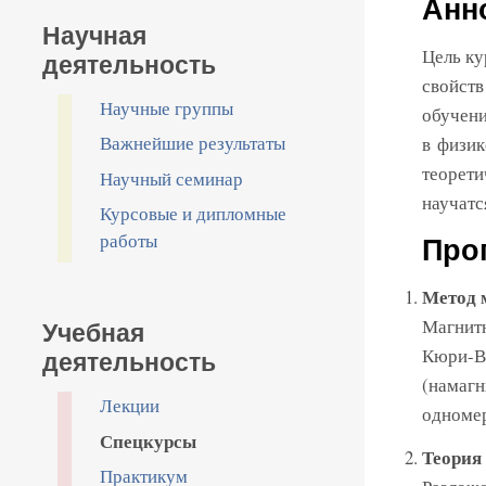
Анн
Научная
Цель ку
деятельность
свойств
Научные группы
обучени
Важнейшие результаты
в физик
теорети
Научный семинар
научатс
Курсовые и дипломные
работы
Про
Метод 
Магнитн
Учебная
Кюри-Ве
деятельность
(намагн
Лекции
одномер
Спецкурсы
Теория
Практикум