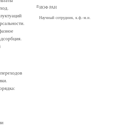
льтаты
ход.
ИОФ РАН
флуктуаций
Научный сотрудник, к.ф.-м.н.
рсальности.
фазное
адсорбция.
й
 переходов
ики.
орядка:
ии