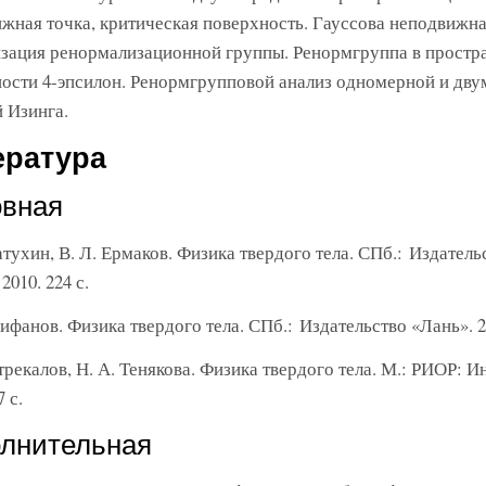
жная точка, критическая поверхность. Гауссова неподвижна
зация ренормализационной группы. Ренормгруппа в простр
ости 4-эпсилон. Ренормгрупповой анализ одномерной и дв
 Изинга.
ература
вная
атухин, В. Л. Ермаков. Физика твердого тела. СПб.: Издатель
2010. 224 с.
пифанов. Физика твердого тела. СПб.: Издательство «Лань». 20
трекалов, Н. А. Тенякова. Физика твердого тела. М.: РИОР: 
7 с.
лнительная