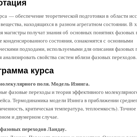
отация
рса — обеспечение теоретической подготовки в области ис
 вещества, находящихся в разном агрегатном состоянии. В 
я магистры получат знания об основных понятиях фазовых 
е конденсированного состояния, ознакомятся с основными
ческими подходами, используемыми для описания фазовых 
я анализировать свойства систем вблизи фазовых переходов.
грамма курса
молекулярного поля. Модель Изинга.
ые фазовые переходы и теория эффективного молекулярног
йса. Термодинамика модели Изинга в приближении среднег
иченность, критическая температура, теплоемкость). Точное
ном и двумерном случае.
 фазовых переходов Ландау.