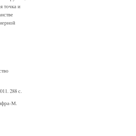
я точка и
анстве
умерной
ство
11. 288 с.
Инфра-М.