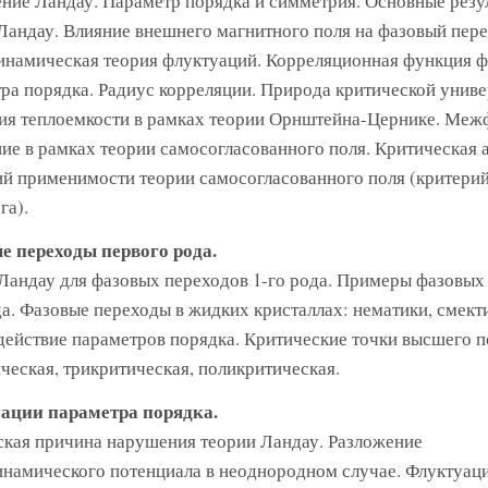
ние Ландау. Параметр порядка и симметрия. Основные резу
Ландау. Влияние внешнего магнитного поля на фазовый пере
намическая теория флуктуаций. Корреляционная функция 
ра порядка. Радиус корреляции. Природа критической униве
я теплоемкости в рамках теории Орнштейна-Цернике. Меж
ие в рамках теории самосогласованного поля. Критическая 
й применимости теории самосогласованного поля (критери
га).
е переходы первого рода.
Ландау для фазовых переходов 1-го рода. Примеры фазовых
да. Фазовые переходы в жидких кристаллах: нематики, смект
ействие параметров порядка. Критические точки высшего п
ческая, трикритическая, поликритическая.
ации параметра порядка.
кая причина нарушения теории Ландау. Разложение
намического потенциала в неоднородном случае. Флуктуац