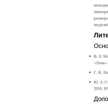
неподви
линеари
размерн
моделей
Лит
Осно
В. Л. М
«Лань». 
Г. И. Е
Ю. А. С
2018. 30
Допо