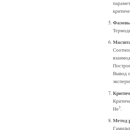
парамет
критиче
Фазовы
Термоди
Масшта
Соотнош
взаимод
Построе
Вывод о
экспери
Критич
Критиче
3
Не
.
Метод 
Гамильт