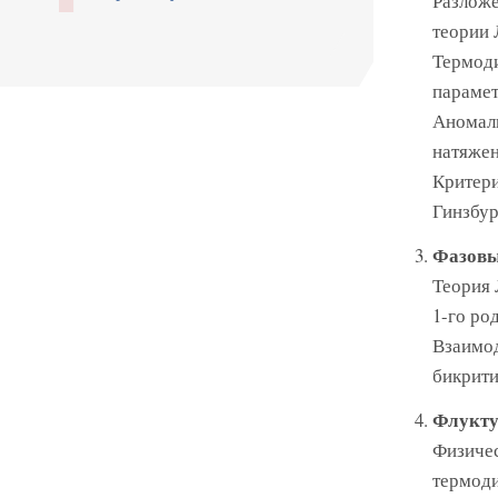
Разложе
теории 
Термоди
парамет
Аномали
натяжен
Критери
Гинзбур
Фазовы
Теория 
1-го ро
Взаимод
бикрити
Флукту
Физичес
термоди