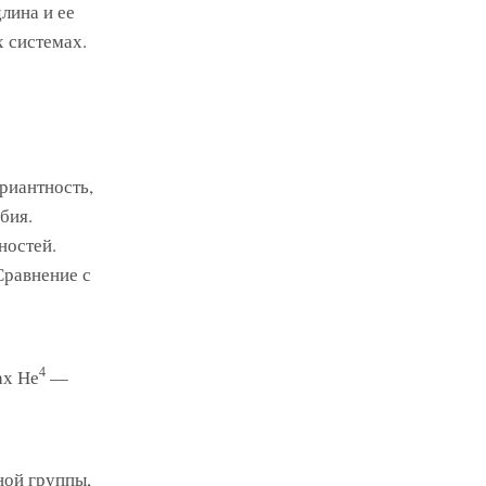
лина и ее
х системах.
риантность,
бия.
ностей.
Сравнение с
4
ах Не
—
ной группы,