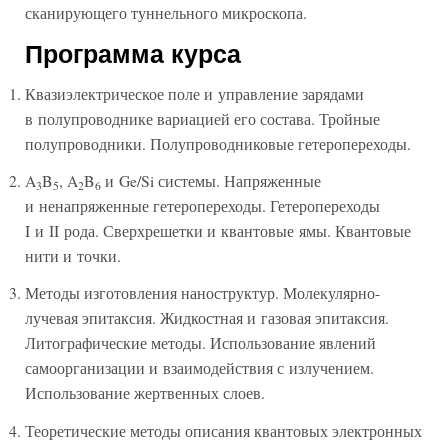
сканирующего туннельного микроскопа.
Программа курса
Квазиэлектрическое поле и управление зарядами
в полупроводнике вариацией его состава. Тройные
полупроводники. Полупроводниковые гетеропереходы.
A
B
, A
B
и Ge/Si системы. Напряженные
3
5
2
6
и ненапряженные гетеропереходы. Гетеропереходы
I и II рода. Сверхрешетки и квантовые ямы. Квантовые
нити и точки.
Методы изготовления наноструктур. Молекулярно-
лучевая эпитаксия. Жидкостная и газовая эпитаксия.
Литографические методы. Использование явлений
самоорганизации и взаимодействия с излучением.
Использование жертвенных слоев.
Теоретические методы описания квантовых электронных