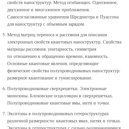
свойств наноструктур. Метод огибающих. Однозонное,
двухзонное и многозонное приближения.
Самосогласованные уравнения Шредингера и Пуассона
для наноструктур с объемным зарядом.
Метод матриц переноса и рассеяния для описания
электронных свойств квантовых наноструктур. Свойства
матрицы рассеяния: унитарность, симметрия
по отношению к обращению времени, взаимность.
Основные квантовые явления, определяющие
физические свойства полупроводниковых наноструктур:
размерное квантование и туннелирование.
Полупроводниковые сверхрешетки. Электронные
минизоны. Блоховские осцилляции в сверхрешетках.
Полупроводниковые квантовые ямы, нити и точки.
Экситоны в полупроводниковых гетероструктурах
различной размерности: квантовых ямах, нитях и точках.
Экситоны в гетероструктурах с сильно различающимися